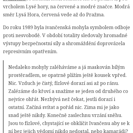
vrcholem Lysé hory, na červené a modré značce. Modrá
směr Lysá Hora, červená vede až do Pražma.
Do roku 1989 byla ivančenská mohyla symbolem odboje
proti nesvobodě. V období totality sledovaly hromadné
výstupy bezpečnostní síly a shromáždění doprovázela
represivním opatřením.
Nedaleko mohyly zaléháváme a já maskován bílým
prostěradlem, se opatrně plížím ještě kousek vpřed.
Nic. Vzduch je čistý, fízlové dorazí asi až po ránu.
Zalézáme do křoví a snažíme se jeden od druhého co
nejvíce ohřát. Nezbývá než čekat, jestli dorazí i
ostatní. Začíná svítat a pořád nic. Zima mi je jako
snad ještě nikdy. Konečně zaslechnu vrzání sněhu.
Jsou to fízlové, chystající se obklíčit Ivančenu aby se k
ní bez jejich vědomí nikdo nedostal, nebo kamarádi?