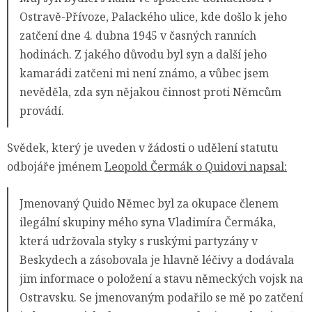
Ostravě-Přívoze, Palackého ulice, kde došlo k jeho
zatčení dne 4. dubna 1945 v časných ranních
hodinách. Z jakého důvodu byl syn a další jeho
kamarádi zatčeni mi není známo, a vůbec jsem
nevěděla, zda syn nějakou činnost proti Němcům
provádí.
Svědek, který je uveden v žádosti o udělení statutu
odbojáře jménem
Leopold Čermák o Quidovi napsal:
Jmenovaný Quido Němec byl za okupace členem
ilegální skupiny mého syna Vladimíra Čermáka,
která udržovala styky s ruskými partyzány v
Beskydech a zásobovala je hlavně léčivy a dodávala
jim informace o položení a stavu německých vojsk na
Ostravsku. Se jmenovaným podařilo se mě po zatčení