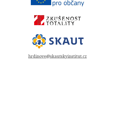
hrdinove@skautskyinstitut.cz