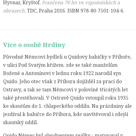
Hyvnar, Kryštof.
Ivančena 70 let ve vzpomínkách a
obrazech.
TDC, Praha 2016. ISBN 978-80-7501-104-6.
Více o osobě Hrdiny
Původně Němcovi bydleli u Quidovy babičky v Příboře,
v ulici Pod Svatým křížem. zde se také manželům
Boženě a Antonínovi v lednu roku 1922 narodil syn
Quido. Jeho otec však z Příbora dojížděl za prací do
Ostravy, a tak se tam Němcovi v polovině třicátých let
také přestěhovali. V Ostravě Quido vstoupil roku 1935
ke skautům do 1. chlapeckého oddílu. Na prázdniny ale
jezdíval k babičce do Příbora, kde navštěvoval i zdejší
skautský oddíl.
Quido Němec byl absolventem reálky - maturoval v