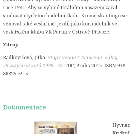
roce 1941. Aby se vyhnul totálnímu nasazení začal
studovat čtyřletou hudební školu. Kromě skautingu se
věnoval také veslařině: jezdil jako kormidelník ve
veslařském klubu VK Perun v Ostravě-Přívoze.
Zdroj:
Radkovičová, Jitka.
Stopy vedou k Ivančeně: odboj
slezských skautů 1938 - 45.
TDC, Praha 2015. ISBN 978-
86825-59-5.
Dokumentace
Hyvnar,
Kryštof.