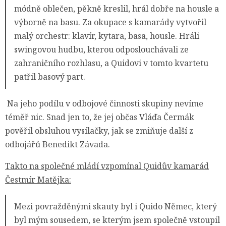
módně oblečen, pěkně kreslil, hrál dobře na housle a
výborně na basu. Za okupace s kamarády vytvořil
malý orchestr: klavír, kytara, basa, housle. Hráli
swingovou hudbu, kterou odposlouchávali ze
zahraničního rozhlasu, a Quidovi v tomto kvartetu
patřil basový part.
Na jeho podílu v odbojové činnosti skupiny nevíme
téměř nic. Snad jen to, že jej občas Vláďa Čermák
pověřil obsluhou vysílačky, jak se zmiňuje další z
odbojářů Benedikt Závada.
Takto na společné mládí vzpomínal Quidův kamarád
Čestmír Matějka:
Mezi povražděnými skauty byl i Quido Němec, který
byl mým sousedem, se kterým jsem společně vstoupil