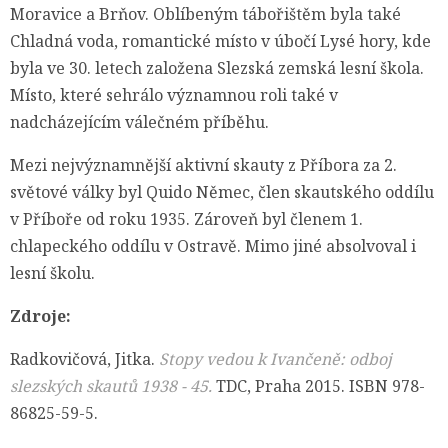
Moravice a Brňov. Oblíbeným tábořištěm byla také
Chladná voda, romantické místo v úbočí Lysé hory, kde
byla ve 30. letech založena Slezská zemská lesní škola.
Místo, které sehrálo významnou roli také v
nadcházejícím válečném příběhu.
Mezi nejvýznamnější aktivní skauty z Příbora za 2.
světové války byl Quido Němec, člen skautského oddílu
v Příboře od roku 1935. Zároveň byl členem 1.
chlapeckého oddílu v Ostravě. Mimo jiné absolvoval i
lesní školu.
Zdroje:
Radkovičová, Jitka.
Stopy vedou k Ivančeně: odboj
slezských skautů 1938 - 45.
TDC, Praha 2015. ISBN 978-
86825-59-5.