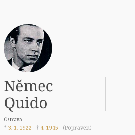
Němec
Quido
Ostrava
*
3. 1. 1922
†
4. 1945
(Popraven)