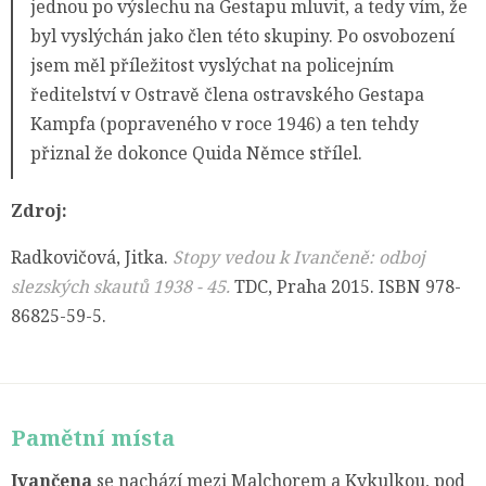
jednou po výslechu na Gestapu mluvit, a tedy vím, že
byl vyslýchán jako člen této skupiny. Po osvobození
jsem měl příležitost vyslýchat na policejním
ředitelství v Ostravě člena ostravského Gestapa
Kampfa (popraveného v roce 1946) a ten tehdy
přiznal že dokonce Quida Němce střílel.
Zdroj:
Radkovičová, Jitka.
Stopy vedou k Ivančeně: odboj
slezských skautů 1938 - 45.
TDC, Praha 2015. ISBN 978-
86825-59-5.
Pamětní místa
Ivančena
se nachází mezi Malchorem a Kykulkou, pod