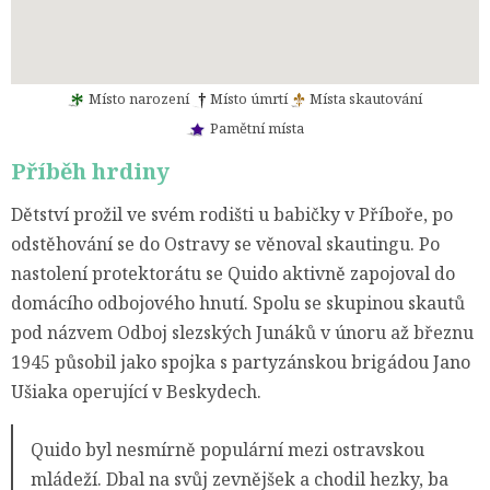
Místo narození
Místo úmrtí
Místa skautování
Pamětní místa
Příběh hrdiny
Dětství prožil ve svém rodišti u babičky v Příboře, po
odstěhování se do Ostravy se věnoval skautingu. Po
nastolení protektorátu se Quido aktivně zapojoval do
domácího odbojového hnutí. Spolu se skupinou skautů
pod názvem Odboj slezských Junáků v únoru až březnu
1945 působil jako spojka s partyzánskou brigádou Jano
Ušiaka operující v Beskydech.
Quido byl nesmírně populární mezi ostravskou
mládeží. Dbal na svůj zevnějšek a chodil hezky, ba