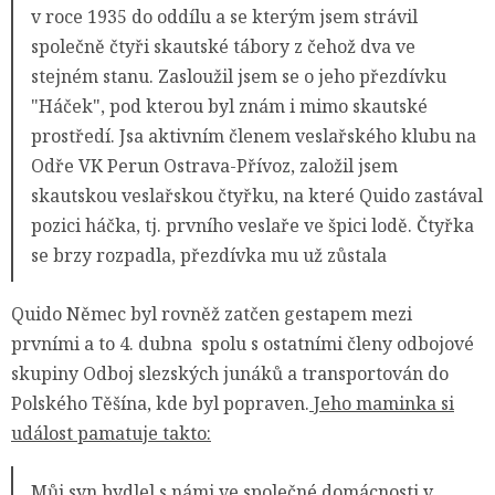
v roce 1935 do oddílu a se kterým jsem strávil
společně čtyři skautské tábory z čehož dva ve
stejném stanu. Zasloužil jsem se o jeho přezdívku
"Háček", pod kterou byl znám i mimo skautské
prostředí. Jsa aktivním členem veslařského klubu na
Odře VK Perun Ostrava-Přívoz, založil jsem
skautskou veslařskou čtyřku, na které Quido zastával
pozici háčka, tj. prvního veslaře ve špici lodě. Čtyřka
se brzy rozpadla, přezdívka mu už zůstala
Quido Němec byl rovněž zatčen gestapem mezi
prvními a to 4. dubna spolu s ostatními členy odbojové
skupiny Odboj slezských junáků a transportován do
Polského Těšína, kde byl popraven.
Jeho maminka si
událost pamatuje takto:
Můj syn bydlel s námi ve společné domácnosti v