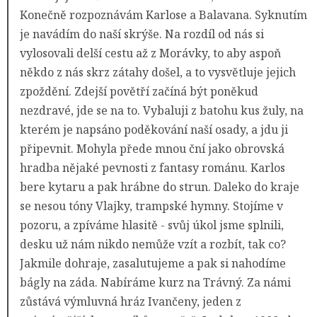
Konečně rozpoznávám Karlose a Balavana. Syknutím
je navádím do naší skrýše. Na rozdíl od nás si
vylosovali delší cestu až z Morávky, to aby aspoň
někdo z nás skrz zátahy došel, a to vysvětluje jejich
zpoždění. Zdejší povětří začíná být poněkud
nezdravé, jde se na to. Vybaluji z batohu kus žuly, na
kterém je napsáno poděkování naší osady, a jdu ji
připevnit. Mohyla přede mnou ční jako obrovská
hradba nějaké pevnosti z fantasy románu. Karlos
bere kytaru a pak hrábne do strun. Daleko do kraje
se nesou tóny Vlajky, trampské hymny. Stojíme v
pozoru, a zpíváme hlasitě - svůj úkol jsme splnili,
desku už nám nikdo nemůže vzít a rozbít, tak co?
Jakmile dohraje, zasalutujeme a pak si nahodíme
bágly na záda. Nabíráme kurz na Trávný. Za námi
zůstává výmluvná hráz Ivančeny, jeden z