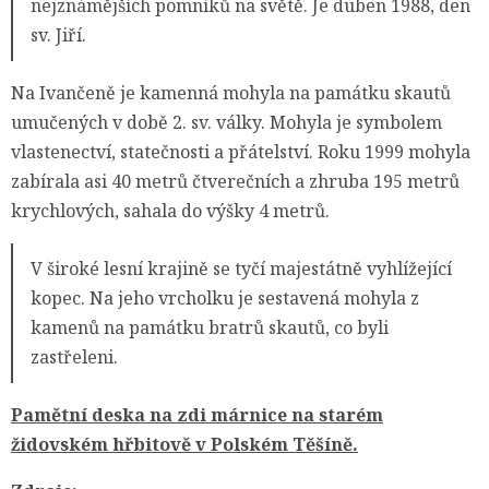
nejznámějších pomníků na světě. Je duben 1988, den
sv. Jiří.
Na Ivančeně je kamenná mohyla na památku skautů
umučených v době 2. sv. války. Mohyla je symbolem
vlastenectví, statečnosti a přátelství. Roku 1999 mohyla
zabírala asi 40 metrů čtverečních a zhruba 195 metrů
krychlových, sahala do výšky 4 metrů.
V široké lesní krajině se tyčí majestátně vyhlížející
kopec. Na jeho vrcholku je sestavená mohyla z
kamenů na památku bratrů skautů, co byli
zastřeleni.
Pamětní deska na zdi márnice na starém
židovském hřbitově v Polském Těšíně.