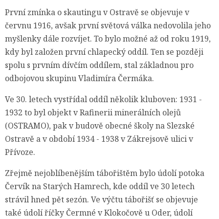
První zmínka o skautingu v Ostravě se objevuje v
červnu 1916, avšak první světová válka nedovolila jeho
myšlenky dále rozvíjet. To bylo možné až od roku 1919,
kdy byl založen první chlapecký oddíl. Ten se později
spolu s prvním dívčím oddílem, stal základnou pro
odbojovou skupinu Vladimíra Čermáka.
Ve 30. letech vystřídal oddíl několik kluboven: 1931 -
1932 to byl objekt v Rafinerii minerálních olejů
(OSTRAMO), pak v budově obecné školy na Slezské
Ostravě a v období 1934 - 1938 v Zákrejsově ulici v
Přívoze.
Zřejmě nejoblíbenějším tábořištěm bylo údolí potoka
Červík na Starých Hamrech, kde oddíl ve 30 letech
strávil hned pět sezón. Ve výčtu tábořišť se objevuje
také údolí říčky Čermné v Klokočově u Oder, údolí