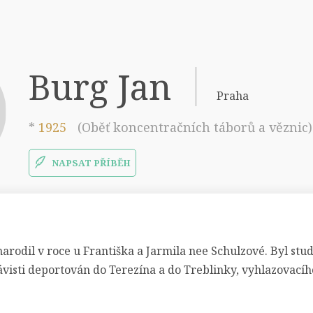
Burg Jan
Praha
*
1925
(Oběť koncentračních táborů a věznic)
NAPSAT PŘÍBĚH
arodil v roce u Františka a Jarmila nee Schulzové. Byl stu
isti deportován do Terezína a do Treblinky, vyhlazovacíh