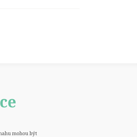
íce
u snahu mohou být