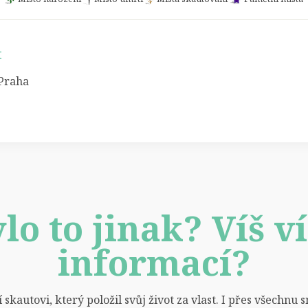
t
 Praha
lo to jinak? Víš v
informací?
 skautovi, který položil svůj život za vlast. I přes všechn