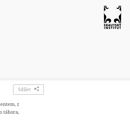
Sdílet
dentem, z
o tábora,