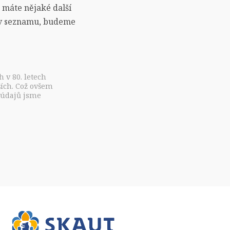
 máte nějaké další
í v seznamu, budeme
 v 80. letech
ších. Což ovšem
t údajů jsme