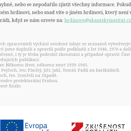
hybné, nebo se nepodařilo zjistit všechny informace. Pokud
ém hrdinovi, nebo snad víte o jiném hrdinovi, který nen
rádi, když se nám ozvete na:
hrdinove@skautskyinstitut.cz
ch zpracovateli vychází uvedené údaje ze seznamů vytvořených
ré jsme doplnili a opravili podle podkladů z let 1946, 1970 a dal
řesné, i ty je třeba podrobit zkoumání a případně opravit. Čás
edujících publikací:
lav. Někomu život, někomu smrt 1939-1945.
Pejčoch, Ivo; Plachý, Jiří; Jakl, Tomáš. Padli na barikádách.
čoch, Ivo. Zemřeli na Západě.
růvodce protektorátní Prahou.
vavé finále.