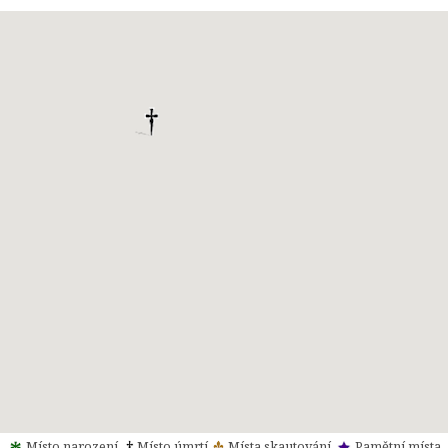
Místo narození
Místo úmrtí
Místa skautování
Pamětní místa