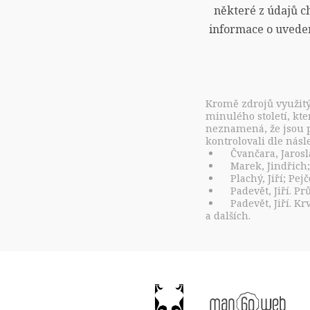
některé z údajů c
informace o uveden
Kromě zdrojů využitý
minulého století, kte
neznamená, že jsou p
kontrolovali dle násl
Čvančara, Jaros
Marek, Jindřich; 
Plachý, Jiří; Pej
Padevět, Jiří. P
Padevět, Jiří. Kr
a dalších.