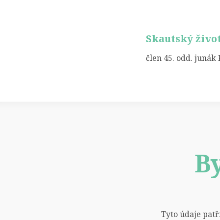
Skautský živo
člen 45. odd. junák
By
Tyto údaje patří