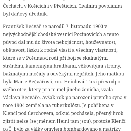
Čechách, v Košicích i v Přešticích. Civilním povoláním
byl daňový úředník.
František Bečvář se narodil 7. listopadu 1903 v
nejvýchodnější chodské vesnici Pocinovicích a tento
původ dal mu do života nebojácnost, houževnatost,
obětavost, lásku k rodné vlasti a všechny vlastnosti,
které se v Pošumaví rodí při boji se skalnatými
stráněmi, kamennými hradbami, věkovitými stromy,
bažinatými močály a odvěkými nepříteli. Jeho matkou
byla Marie Bečvářová, roz. Heinlová. Ta si přes odpor
svého otce, který pro ni měl jiného ženicha, vzala
Václava Bečváře. Avšak rok po narození prvního syna v
roce 1904 zemřela na tuberkulózu. Je pohřbena v
Klenčí pod Čerchovem, odkud pocházela, přesný hrob
zjistit nelze (se jménem Heinl tam jsou), protože Klenčí
p./Č. bylo za války omylem bombardováno a matriky