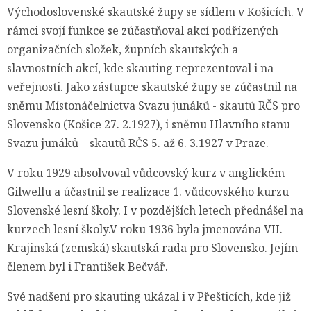
Východoslovenské skautské župy se sídlem v Košicích. V
rámci svojí funkce se zúčastňoval akcí podřízených
organizačních složek, župních skautských a
slavnostních akcí, kde skauting reprezentoval i na
veřejnosti. Jako zástupce skautské župy se zúčastnil na
sněmu Místonáčelnictva Svazu junáků - skautů RČS pro
Slovensko (Košice 27. 2.1927), i sněmu Hlavního stanu
Svazu junáků – skautů RČS 5. až 6. 3.1927 v Praze.
V roku 1929 absolvoval vůdcovský kurz v anglickém
Gilwellu a účastnil se realizace 1. vůdcovského kurzu
Slovenské lesní školy. I v pozdějších letech přednášel na
kurzech lesní školy.V roku 1936 byla jmenována VII.
Krajinská (zemská) skautská rada pro Slovensko. Jejím
členem byl i František Bečvář.
Své nadšení pro skauting ukázal i v Přešticích, kde již