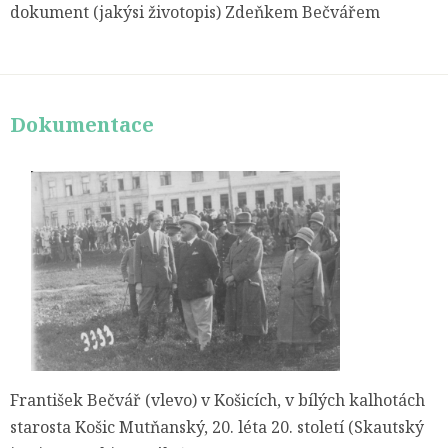
dokument (jakýsi životopis) Zdeňkem Bečvářem
Dokumentace
František Bečvář (vlevo) v Košicích, v bílých kalhotách
starosta Košic Mutňanský, 20. léta 20. století (Skautský