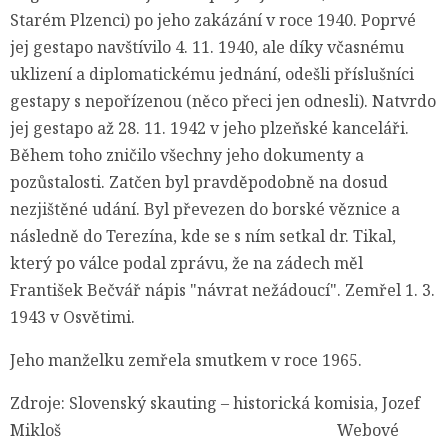
Starém Plzenci) po jeho zakázání v roce 1940. Poprvé
jej gestapo navštívilo 4. 11. 1940, ale díky včasnému
uklizení a diplomatickému jednání, odešli příslušníci
gestapy s nepořízenou (něco přeci jen odnesli). Natvrdo
jej gestapo až 28. 11. 1942 v jeho plzeňské kanceláři.
Během toho zničilo všechny jeho dokumenty a
pozůstalosti. Zatčen byl pravděpodobně na dosud
nezjištěné udání. Byl převezen do borské věznice a
následně do Terezína, kde se s ním setkal dr. Tikal,
který po válce podal zprávu, že na zádech měl
František Bečvář nápis "návrat nežádoucí". Zemřel 1. 3.
1943 v Osvětimi.
Jeho manželku zemřela smutkem v roce 1965.
Zdroje: Slovenský skauting – historická komisia, Jozef
Mikloš Webové