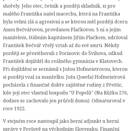
shořely. Jeho otec, četník a později skladník, si pro
malého Františka našel macechu, která na Františka
byla velmi zlá a agresivní a se kterou měl později dceru
Annu Bečvářovou, provdanou Plačkovou. S ní a jejím
manželem, štábním kapitánem Jiřím Plačkem, udržoval
František Bečvář vřelý vztah až do své smrti. Někdy
později se přestěhovali z Pocinovic do Švihova, odkud
František dojížděl do reálného gymnázia v Klatovech.
Při dojíždění se seznámil s Jožou Hofmeistrovou, kterou
si později vzal za manželku. Joža (Josefa) Hofmeistrová
pocházela z finančně dobře zajištěné rodiny z Přeštic,
kde její otec vlastnil hospodu "U Popelů" (Na Růžku 276,
dodnes se zachovalo jen průčelí domu). Odmaturoval v
roce 1922.
V stejném roce nastoupil jako berní adjunkt u berní
správy v Prešově na východním Slovensku. Finanční