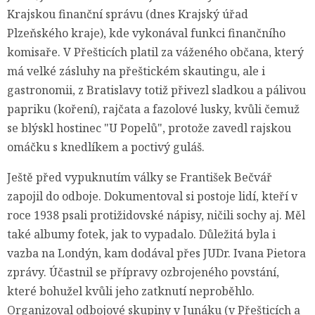
Krajskou finanční správu (dnes Krajský úřad
Plzeňského kraje), kde vykonával funkci finančního
komisaře. V Přešticích platil za váženého občana, který
má velké zásluhy na přeštickém skautingu, ale i
gastronomii, z Bratislavy totiž přivezl sladkou a pálivou
papriku (koření), rajčata a fazolové lusky, kvůli čemuž
se blýskl hostinec "U Popelů", protože zavedl rajskou
omáčku s knedlíkem a poctivý guláš.
Ještě před vypuknutím války se František Bečvář
zapojil do odboje. Dokumentoval si postoje lidí, kteří v
roce 1938 psali protižidovské nápisy, ničili sochy aj. Měl
také albumy fotek, jak to vypadalo. Důležitá byla i
vazba na Londýn, kam dodával přes JUDr. Ivana Pietora
zprávy. Účastnil se přípravy ozbrojeného povstání,
které bohužel kvůli jeho zatknutí neproběhlo.
Organizoval odbojové skupiny v Junáku (v Přešticích a