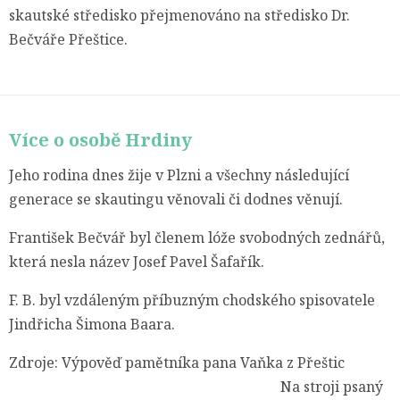
skautské středisko přejmenováno na středisko Dr.
Bečváře Přeštice.
Více o osobě Hrdiny
Jeho rodina dnes žije v Plzni a všechny následující
generace se skautingu věnovali či dodnes věnují.
František Bečvář byl členem lóže svobodných zednářů,
která nesla název Josef Pavel Šafařík.
F. B. byl vzdáleným příbuzným chodského spisovatele
Jindřicha Šimona Baara.
Zdroje: Výpověď pamětníka pana Vaňka z Přeštic
Na stroji psaný