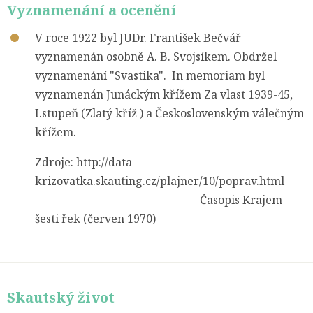
Vyznamenání a ocenění
V roce 1922 byl JUDr. František Bečvář
vyznamenán osobně A. B. Svojsíkem. Obdržel
vyznamenání "Svastika". In memoriam byl
vyznamenán Junáckým křížem Za vlast 1939-45,
I.stupeň (Zlatý kříž ) a Československým válečným
křížem.
Zdroje: http://data-
krizovatka.skauting.cz/plajner/10/poprav.html
Časopis Krajem
šesti řek (červen 1970)
Skautský život