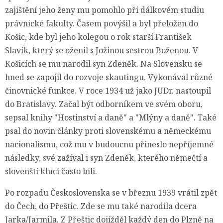
zajištění jeho ženy mu pomohlo při dálkovém studiu
právnické fakulty. Časem povýšil a byl přeložen do
Košic, kde byl jeho kolegou o rok starší František
Slavík, který se oženil s Jožinou sestrou Boženou. V
Košicích se mu narodil syn Zdeněk. Na Slovensku se
hned se zapojil do rozvoje skautingu. Vykonával různé
činovnické funkce. V roce 1934 už jako JUDr. nastoupil
do Bratislavy. Začal být odborníkem ve svém oboru,
sepsal knihy "Hostinství a daně" a "Mlýny a daně". Také
psal do novin články proti slovenskému a německému
nacionalismu, což mu v budoucnu přineslo nepříjemné
následky, své zažíval i syn Zdeněk, kterého němečtí a
slovenští kluci často bili.
Po rozpadu Československa se v březnu 1939 vrátil zpět
do Čech, do Přeštic. Zde se mu také narodila dcera
Jarka/Jarmila. Z Přeštic dojížděl každý den do Plzně na