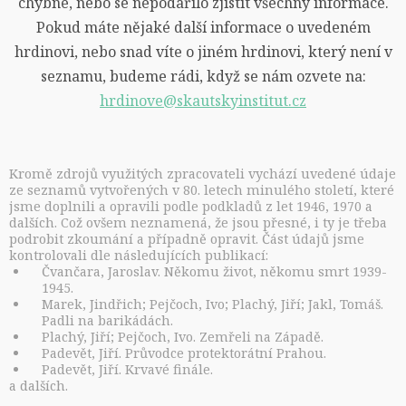
chybné, nebo se nepodařilo zjistit všechny informace.
Pokud máte nějaké další informace o uvedeném
hrdinovi, nebo snad víte o jiném hrdinovi, který není v
seznamu, budeme rádi, když se nám ozvete na:
hrdinove@skautskyinstitut.cz
Kromě zdrojů využitých zpracovateli vychází uvedené údaje
ze seznamů vytvořených v 80. letech minulého století, které
jsme doplnili a opravili podle podkladů z let 1946, 1970 a
dalších. Což ovšem neznamená, že jsou přesné, i ty je třeba
podrobit zkoumání a případně opravit. Část údajů jsme
kontrolovali dle následujících publikací:
Čvančara, Jaroslav. Někomu život, někomu smrt 1939-
1945.
Marek, Jindřich; Pejčoch, Ivo; Plachý, Jiří; Jakl, Tomáš.
Padli na barikádách.
Plachý, Jiří; Pejčoch, Ivo. Zemřeli na Západě.
Padevět, Jiří. Průvodce protektorátní Prahou.
Padevět, Jiří. Krvavé finále.
a dalších.