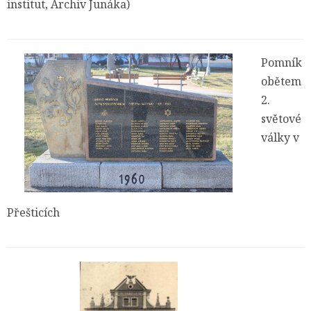
institut, Archiv Junáka)
Pomník
obětem
2.
světové
války v
Přešticích