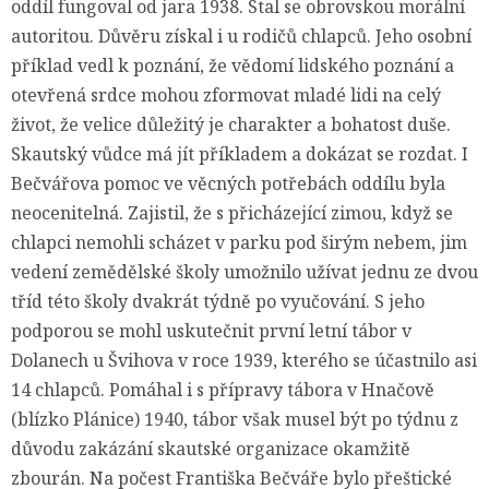
oddíl fungoval od jara 1938. Stal se obrovskou morální
autoritou. Důvěru získal i u rodičů chlapců. Jeho osobní
příklad vedl k poznání, že vědomí lidského poznání a
otevřená srdce mohou zformovat mladé lidi na celý
život, že velice důležitý je charakter a bohatost duše.
Skautský vůdce má jít příkladem a dokázat se rozdat. I
Bečvářova pomoc ve věcných potřebách oddílu byla
neocenitelná. Zajistil, že s přicházející zimou, když se
chlapci nemohli scházet v parku pod širým nebem, jim
vedení zemědělské školy umožnilo užívat jednu ze dvou
tříd této školy dvakrát týdně po vyučování. S jeho
podporou se mohl uskutečnit první letní tábor v
Dolanech u Švihova v roce 1939, kterého se účastnilo asi
14 chlapců. Pomáhal i s přípravy tábora v Hnačově
(blízko Plánice) 1940, tábor však musel být po týdnu z
důvodu zakázání skautské organizace okamžitě
zbourán. Na počest Františka Bečváře bylo přeštické