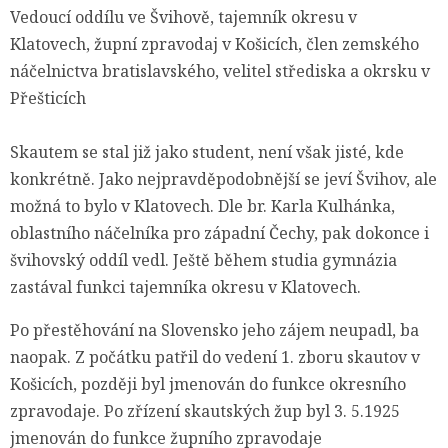
Vedoucí oddílu ve Švihově, tajemník okresu v
Klatovech, župní zpravodaj v Košicích, člen zemského
náčelnictva bratislavského, velitel střediska a okrsku v
Přešticích
Skautem se stal již jako student, není však jisté, kde
konkrétně. Jako nejpravděpodobnější se jeví Švihov, ale
možná to bylo v Klatovech. Dle br. Karla Kulhánka,
oblastního náčelníka pro západní Čechy, pak dokonce i
švihovský oddíl vedl. Ještě během studia gymnázia
zastával funkci tajemníka okresu v Klatovech.
Po přestěhování na Slovensko jeho zájem neupadl, ba
naopak. Z počátku patřil do vedení 1. zboru skautov v
Košicích, později byl jmenován do funkce okresního
zpravodaje. Po zřízení skautských žup byl 3. 5.1925
jmenován do funkce župního zpravodaje