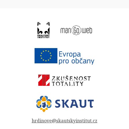
hrdinove@skautskyinstitut.cz