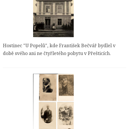
Hostinec "U Popelů", kde František Bečvář bydlel v
době svého ani ne čtyřletého pobytu v Přešticích.