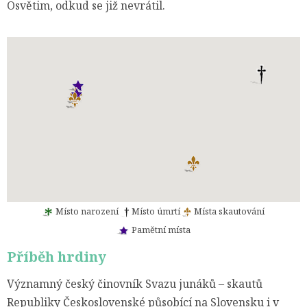
Osvětim, odkud se již nevrátil.
Místo narození
Místo úmrtí
Místa skautování
Pamětní místa
Příběh hrdiny
Významný český činovník Svazu junáků – skautů
Republiky Československé působící na Slovensku i v