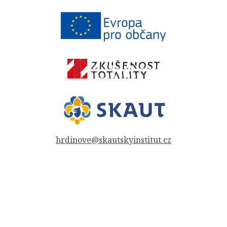
hrdinove@skautskyinstitut.cz