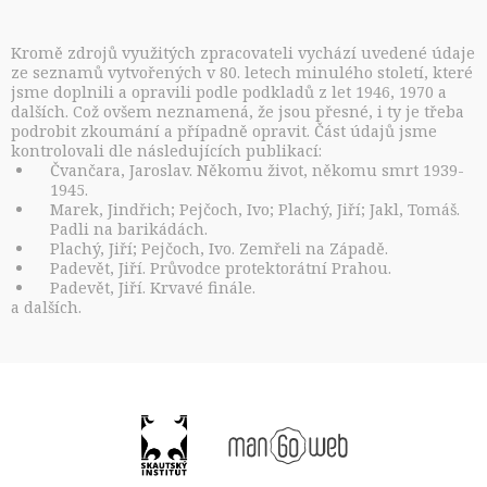
Kromě zdrojů využitých zpracovateli vychází uvedené údaje
ze seznamů vytvořených v 80. letech minulého století, které
jsme doplnili a opravili podle podkladů z let 1946, 1970 a
dalších. Což ovšem neznamená, že jsou přesné, i ty je třeba
podrobit zkoumání a případně opravit. Část údajů jsme
kontrolovali dle následujících publikací:
Čvančara, Jaroslav. Někomu život, někomu smrt 1939-
1945.
Marek, Jindřich; Pejčoch, Ivo; Plachý, Jiří; Jakl, Tomáš.
Padli na barikádách.
Plachý, Jiří; Pejčoch, Ivo. Zemřeli na Západě.
Padevět, Jiří. Průvodce protektorátní Prahou.
Padevět, Jiří. Krvavé finále.
a dalších.