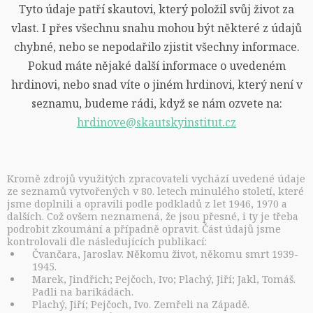
Tyto údaje patří skautovi, který položil svůj život za
vlast. I přes všechnu snahu mohou být některé z údajů
chybné, nebo se nepodařilo zjistit všechny informace.
Pokud máte nějaké další informace o uvedeném
hrdinovi, nebo snad víte o jiném hrdinovi, který není v
seznamu, budeme rádi, když se nám ozvete na:
hrdinove@skautskyinstitut.cz
Kromě zdrojů využitých zpracovateli vychází uvedené údaje
ze seznamů vytvořených v 80. letech minulého století, které
jsme doplnili a opravili podle podkladů z let 1946, 1970 a
dalších. Což ovšem neznamená, že jsou přesné, i ty je třeba
podrobit zkoumání a případně opravit. Část údajů jsme
kontrolovali dle následujících publikací:
Čvančara, Jaroslav. Někomu život, někomu smrt 1939-
1945.
Marek, Jindřich; Pejčoch, Ivo; Plachý, Jiří; Jakl, Tomáš.
Padli na barikádách.
Plachý, Jiří; Pejčoch, Ivo. Zemřeli na Západě.