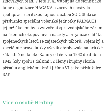
židovských osad. V létě 1941 vstoupila do sionistické
tajné organizace HAGANA a zároveň navázala
spolupráci s britskou tajnou službou SOE. Stala se
příslušnicí speciální vojenské jednotky PALMACH,
jejímž úkolem bylo vytvoření zpravodajského zázemí
na územích okupovaných nacisty a organizace útěku
spojeneckých letců ze zajateckých táborů. Vojenský a
speciální zpravodajský výcvik absolvovala na britské
základně nedaleko Káhiry od června 1942 do dubna
1942, kdy spolu s dalšími 32 členy skupiny složila
přísahu anglickému králi Jiřímu VI. jako příslušnice
RAF.
Více o osobě Hrdiny