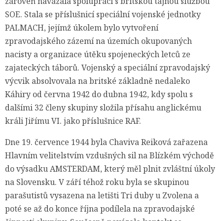
zároveň navázala spolupráci s britskou tajnou službou
SOE. Stala se příslušnicí speciální vojenské jednotky
PALMACH, jejímž úkolem bylo vytvoření
zpravodajského zázemí na územích okupovaných
nacisty a organizace útěku spojeneckých letců ze
zajateckých táborů. Vojenský a speciální zpravodajský
výcvik absolvovala na britské základně nedaleko
Káhiry od června 1942 do dubna 1942, kdy spolu s
dalšími 32 členy skupiny složila přísahu anglickému
králi Jiřímu VI. jako příslušnice RAF.
Dne 19. července 1944 byla Chaviva Reiková zařazena
Hlavním velitelstvím vzdušných sil na Blízkém východě
do výsadku AMSTERDAM, který měl plnit zvláštní úkoly
na Slovensku. V září téhož roku byla se skupinou
parašutistů vysazena na letišti Tri duby u Zvolena a
poté se až do konce října podílela na zpravodajské