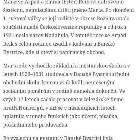
Manželé Arpád a Emma (Ester) Reikovi dali svému
šestému, nejmladšímu dítěti jméno Marta. Po skončení
1. světové války se její rodiště v okrese Rožňava stalo
součástí mladé Československé republiky a od roku
1921 neslo název Nadabula. V tomtéž roce se Arpád
Reik s celou rodinou usadil v Radvani u Banské
Bystrice, kde si otevřel papírnický obchod.
Marta zde vychodila základní a měšťanskou školu a v
letech 1929–1931 studovala v Banské Bystrici střední
obchodní školu, kterou však kvůli neutěšeným
sociálním poměrům v rodině nemohla dokončit. Ve
svých 17 letech začala pracovat v železářské firmě
bratří Norbergů, v níž se v následujících letech
uplatnila v mnoha funkcích jako účetní, písařka,
pokladní nebo prodavačka.
Po výslechu na gestapu v Banské Bystrici byla