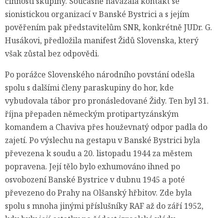
činnosti skupiny. Současně navázala kontakt se
sionistickou organizací v Banské Bystrici a s jejím
pověřením pak představitelům SNR, konkrétně JUDr. G.
Husákovi, předložila manifest Židů Slovenska, který
však zůstal bez odpovědi.
Po porážce Slovenského národního povstání odešla
spolu s dalšími členy paraskupiny do hor, kde
vybudovala tábor pro pronásledované Židy. Ten byl 31.
října přepaden německým protipartyzánským
komandem a Chaviva přes houževnatý odpor padla do
zajetí. Po výslechu na gestapu v Banské Bystrici byla
převezena k soudu a 20. listopadu 1944 za městem
popravena. Její tělo bylo exhumováno ihned po
osvobození Banské Bystrice v dubnu 1945 a poté
převezeno do Prahy na Olšanský hřbitov. Zde byla
spolu s mnoha jinými příslušníky RAF až do září 1952,