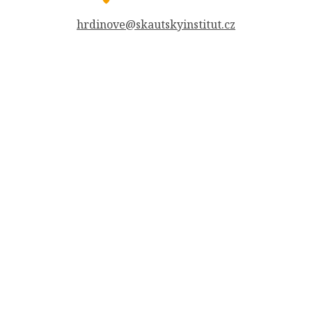
hrdinove@skautskyinstitut.cz